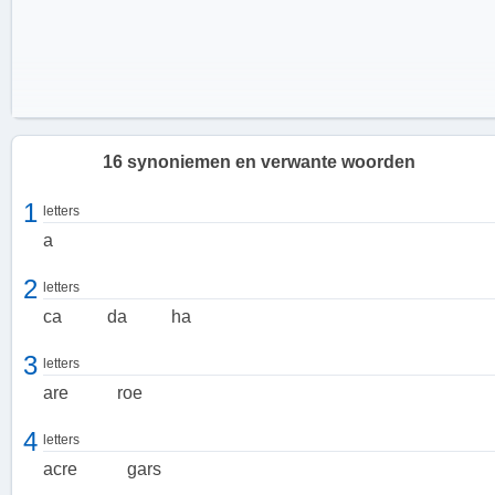
16 synoniemen en verwante woorden
1
letters
a
2
letters
ca
da
ha
3
letters
are
roe
Verschillende eenheden van vlaktemaat
4
letters
Er zijn verschillende eenheden van vlaktemaat die worden gebruikt
acre
gars
in verschillende landen en regio's. Hieronder volgt een overzicht