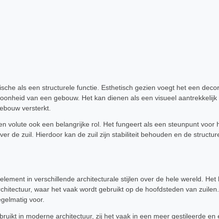
sche als een structurele functie. Esthetisch gezien voegt het een deco
hoonheid van een gebouw. Het kan dienen als een visueel aantrekkelijk
gebouw versterkt.
en volute ook een belangrijke rol. Het fungeert als een steunpunt voor
ver de zuil. Hierdoor kan de zuil zijn stabiliteit behouden en de structur
lement in verschillende architecturale stijlen over de hele wereld. He
chitectuur, waar het vaak wordt gebruikt op de hoofdsteden van zuilen
gelmatig voor.
ruikt in moderne architectuur, zij het vaak in een meer gestileerde en