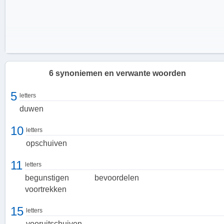
6 synoniemen en verwante woorden
5
letters
duwen
10
letters
opschuiven
11
letters
begunstigen
bevoordelen
voortrekken
Hoe werkt voorschuiven?
15
letters
Voorschuiven kan plaatsvinden in verschillende contexten, zoals bij
vooruitschuiven