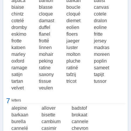
alpaca
banton
barkan
batist
biaise
blasse
boucle
canvas
chintz
cloque
cloqué
cotele
cotelé
damast
diemet
dralon
dromby
duffel
eolien
eoline
eskimo
flanel
floers
fritte
frotte
frotté
jaeger
jersey
katoen
linnen
luster
madras
marley
mohair
molton
moreen
oxford
peking
pluche
poplin
ramage
ratine
ratiné
sameet
satijn
saxony
tafzij
tapijt
tartan
tissue
tricot
tussor
velvet
veulen
7
letters
alepine
allover
badstof
barkaan
bisette
brokaat
burella
cambium
cannele
cannelé
casimir
chevron