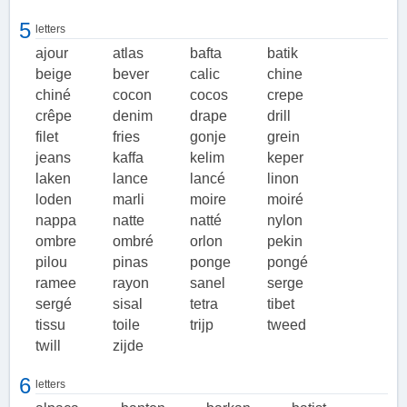
gordijnen, handdoeken en andere huishoudtextiel.
5
letters
Naast het gebruik in de textielindustrie, heeft weefsel ook een
ajour
atlas
bafta
batik
belangrijke rol in de medische wereld. Medisch weefsel wordt
beige
bever
calic
chine
gebruikt voor het maken van verbanden, chirurgische doeken
chiné
cocon
cocos
crepe
en andere medische hulpmiddelen.
crêpe
denim
drape
drill
Conclusie
filet
fries
gonje
grein
jeans
kaffa
kelim
keper
Weefsel is een essentieel onderdeel van textiel en speelt een
grote rol in ons dagelijks leven. Het wordt gebruikt voor het
laken
lance
lancé
linon
maken van kleding, meubels, beddengoed en nog veel meer.
loden
marli
moire
moiré
Met verschillende soorten weefsels en materialen kunnen we
nappa
natte
natté
nylon
genieten van comfortabele en functionele producten in diverse
ombre
ombré
orlon
pekin
sectoren.
pilou
pinas
ponge
pongé
ramee
rayon
sanel
serge
sergé
sisal
tetra
tibet
tissu
toile
trijp
tweed
twill
zijde
6
letters