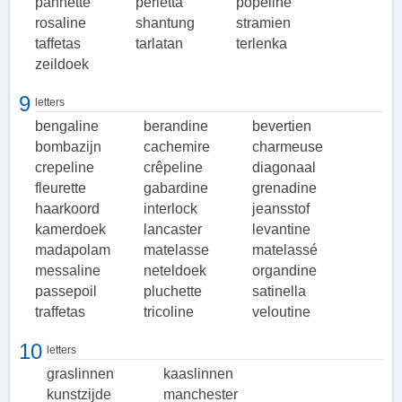
pannette
perletta
popeline
rosaline
shantung
stramien
taffetas
tarlatan
terlenka
zeildoek
9
letters
bengaline
berandine
bevertien
bombazijn
cachemire
charmeuse
crepeline
crêpeline
diagonaal
fleurette
gabardine
grenadine
haarkoord
interlock
jeansstof
kamerdoek
lancaster
levantine
madapolam
matelasse
matelassé
messaline
neteldoek
organdine
passepoil
pluchette
satinella
traffetas
tricoline
veloutine
10
letters
graslinnen
kaaslinnen
kunstzijde
manchester