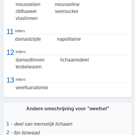
mousselien
mousseline
ribfluweel
seersucker
vlaslinnen
11
letters
damastzijde
napolitaine
12
letters
damastlinnen
lichaamsdeel
textielwaren
13
letters
weefsanatomie
Andere omschrijving voor
"weefsel"
1 -
deel van menselijk lichaam
2 -
fijn lijnwaad