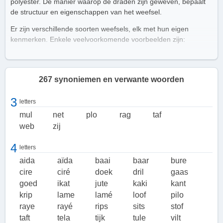
polyester. De manier waarop de draden zijn geweven, bepaalt
de structuur en eigenschappen van het weefsel.
Er zijn verschillende soorten weefsels, elk met hun eigen
kenmerken. Enkele veelvoorkomende voorbeelden zijn:
Satijn: een glad en glanzend weefsel dat vaak wordt
gebruikt voor luxe kleding en beddengoed.
Katoen: een zacht en ademend weefsel dat veel wordt
267 synoniemen en verwante woorden
gebruikt voor kleding en huishoudtextiel.
Flanel: een warm en zacht weefsel dat vaak wordt
3
letters
gebruikt voor pyjama's en beddengoed.
mul
net
plo
rag
taf
Wol: een isolerend en duurzaam weefsel dat veel wordt
web
zij
gebruikt voor winterkleding en tapijten.
4
letters
Toepassingen
aida
aïda
baai
baar
bure
Weefsel wordt op grote schaal gebruikt in verschillende
cire
ciré
doek
dril
gaas
industrieën. In de mode-industrie wordt het gebruikt voor het
goed
ikat
jute
kaki
kant
maken van kleding, zoals shirts, broeken, jurken en jassen. In
krip
lame
lamé
loof
pilo
de meubelindustrie wordt weefsel gebruikt voor het bekleden
raye
rayé
rips
sits
stof
van banken, stoelen en andere meubelstukken. Daarnaast
wordt weefsel ook gebruikt voor het maken van beddengoed,
taft
tela
tijk
tule
vilt