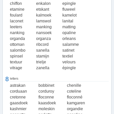
chiffon
enkalon
epingle
etamine
etskant
fluweel
foulard
kalmoek
kamelot
laconet
lamswol
lanital
leeters
manking
matting
nanking
nansoek
opaline
organda
organza
orleans
ottoman
ribcord
salamme
salombo
sanella
satinet
spinsel
stamijn
textiel
textuur
trielje
velours
vitrage
zanella
épingle
8
letters
astrakan
bobbinet
chenille
corduaan
corduroy
coteline
cretonne
floconne
floconné
gaasdoek
kaasdoek
kamgaren
kashmier
moleskin
organdie