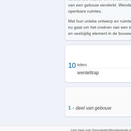
van een gebouw versterkt. Wende
openbare ruimtes.
Met hun unieke ontwerp en ruimte
nu gaat om het creëren van een in
en veelzijdig element in de bouww
10
letters
wenteltrap
1 -
deel van gebouw
Leer meer over SynoniemenWoordenboek.nl