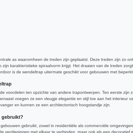
ntrale as waaromheen de treden zijn geplaatst. Deze treden zijn zo on
zijn karakteristieke spiraalvorm krijgt. Het draaien van de treden zorg
ierdoor is de wendeltrap uitermate geschikt voor gebouwen met beperkt
ltrap
de voordelen ten opzichte van andere trapontwerpen. Ten eerste zijn
aarnaast voegen ze een vleugje elegantie en stijl toe aan het interieur
vanger en kunnen ze een architectonisch hoogstandje zijn.
 gebruikt?
gebouwen gebruikt, zowel in residentiële als commerciële omgevingen
de verdiepingen met elkaar te verbinden, maar ook als een decoratief e