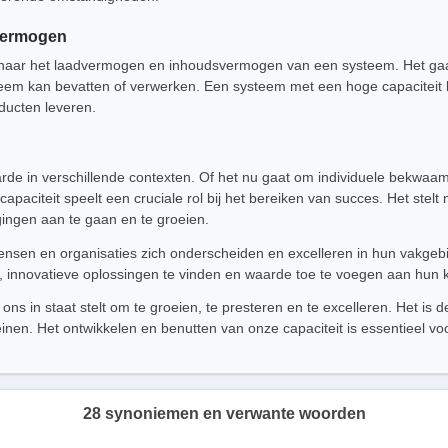
vermogen
ok naar het laadvermogen en inhoudsvermogen van een systeem. Het ga
steem kan bevatten of verwerken. Een systeem met een hoge capaciteit
ducten leveren.
rde in verschillende contexten. Of het nu gaat om individuele bekwaamhe
apaciteit speelt een cruciale rol bij het bereiken van succes. Het stelt
gingen aan te gaan en te groeien.
ensen en organisaties zich onderscheiden en excelleren in hun vakgebie
 innovatieve oplossingen te vinden en waarde toe te voegen aan hun k
e ons in staat stelt om te groeien, te presteren en te excelleren. Het is
inen. Het ontwikkelen en benutten van onze capaciteit is essentieel vo
28 synoniemen en verwante woorden