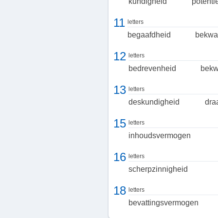
kundigheid
potenti
11
letters
begaafdheid
bekwa
12
letters
bedrevenheid
bek
13
letters
deskundigheid
dra
15
letters
inhoudsvermogen
16
letters
scherpzinnigheid
18
letters
bevattingsvermogen