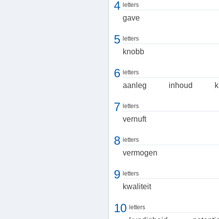
4
letters
gave
5
letters
knobb
6
letters
aanleg
inhoud
k
7
letters
vernuft
8
letters
vermogen
9
letters
kwaliteit
10
letters