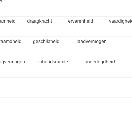
eel
amheid
draagkracht
ervarenheid
vaardighei
waamdheid
geschiktheid
laadvermogen
agvermogen
inhoudsruimte
onderlegdheid