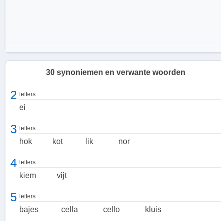
30 synoniemen en verwante woorden
2
letters
ei
3
letters
hok
kot
lik
nor
4
letters
kiem
vijt
Deel van batterij en deel van een accu
5
letters
In de context van energieopslag verwijst een cel naar een deel van
bajes
cella
cello
kluis
een batterij of een accu. Deze cellen zijn verantwoordelijk voor het
opslaan en afgeven van elektrische energie.