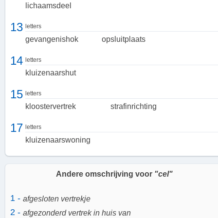
lichaamsdeel
iets. Het kan symbool staan voor groei, ontwikkeling en potentieel.
13
letters
Vijt en violoncel
gevangenishok
opsluitplaats
Tot slot kan het woord 'cel' ook verwijzen naar een vijt, een klein
raatvakje in een bijenkorf, of naar een violoncel, een
14
letters
strijkinstrument dat behoort tot de vioolfamilie.
kluizenaarshut
15
letters
kloostervertrek
strafinrichting
17
letters
kluizenaarswoning
Andere omschrijving voor
"cel"
1 -
afgesloten vertrekje
2 -
afgezonderd vertrek in huis van