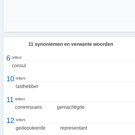
11 synoniemen en verwante woorden
6
letters
consul
10
letters
lasthebber
11
letters
commissaris
gemachtigde
12
letters
gedeputeerde
representant
De verantwoordelijkheden van een gedelegeerde