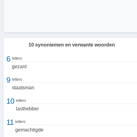
10 synoniemen en verwante woorden
6
letters
gezant
9
letters
staatsman
10
letters
lasthebber
11
letters
Taken en verantwoordelijkheden
gemachtigde
Als gedeputeerde heeft men een breed scala aan taken en