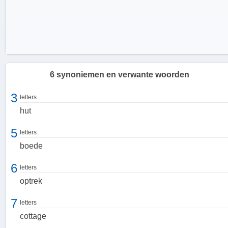
6 synoniemen en verwante woorden
3
letters
hut
5
letters
boede
6
letters
optrek
7
Cottage en deel van gebouw
letters
cottage
Een huisje kan ook worden geassocieerd met een cottage, een
charmante en knusse woning die vaak te vinden is op het