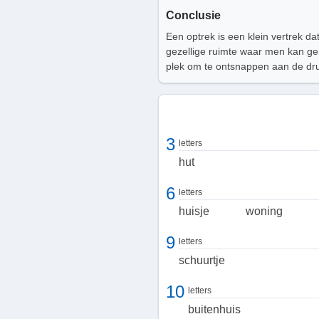
Conclusie
Een optrek is een klein vertrek da
gezellige ruimte waar men kan gen
plek om te ontsnappen aan de druk
3
letters
hut
6
letters
huisje
woning
9
letters
schuurtje
10
letters
buitenhuis