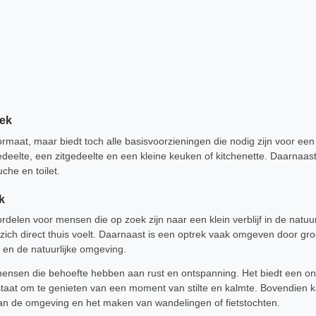
ek
maat, maar biedt toch alle basisvoorzieningen die nodig zijn voor een c
deelte, een zitgedeelte en een kleine keuken of kitchenette. Daarnaa
he en toilet.
k
rdelen voor mensen die op zoek zijn naar een klein verblijf in de natuu
zich direct thuis voelt. Daarnaast is een optrek vaak omgeven door gro
 en de natuurlijke omgeving.
 mensen die behoefte hebben aan rust en ontspanning. Het biedt een o
n staat om te genieten van een moment van stilte en kalmte. Bovendien 
van de omgeving en het maken van wandelingen of fietstochten.